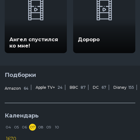
Ангел спустился
Дороро
ко мне!
Подборки
Apple TV+
24
BBC
87
DC
67
Disney
155
Amazon
64
Календарь
04
05
06
07
08
09
10
1670
D