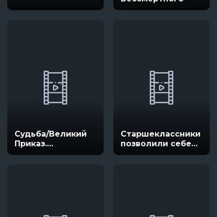
Судьба/Великий
Старшеклассники
Приказ.
позволили себе
Последний
жизнь в другом
демонический
мире!
фронт: Вавилония