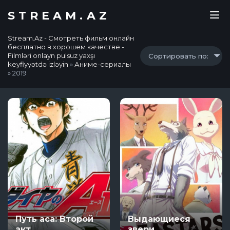
STREAM.AZ
Stream.Az - Смотреть фильм онлайн
бесплатно в хорошем качестве -
Filmləri onlayn pulsuz yaxşı
Сортировать по:
keyfiyyətdə izləyin
»
Аниме-сериалы
» 2019
Путь аса: Второй
Выдающиеся
акт
звери