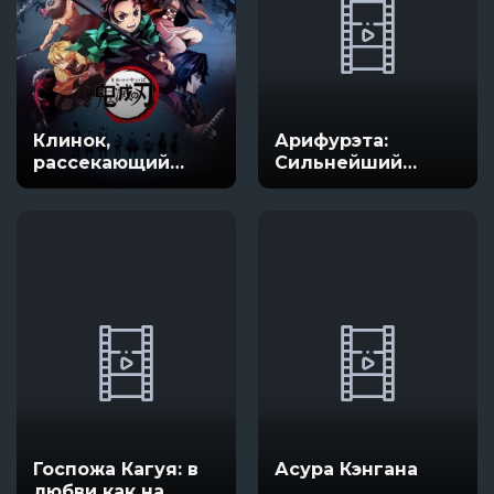
Клинок,
Арифурэта:
рассекающий
Сильнейший
демонов
ремесленник в
мире
Госпожа Кагуя: в
Асура Кэнгана
любви как на