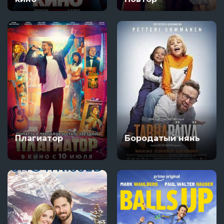
Плагиатор
Бородатый нянь