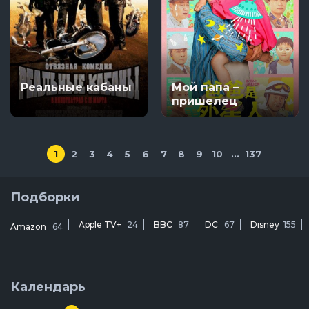
Реальные кабаны
Мой папа –
пришелец
1
2
3
4
5
6
7
8
9
10
...
137
Подборки
Apple TV+
24
BBC
87
DC
67
Disney
155
Amazon
64
Календарь