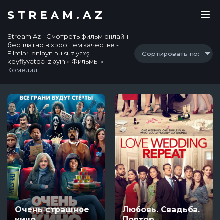
STREAM.AZ
Stream.Az - Смотреть фильм онлайн
бесплатно в хорошем качестве -
Filmləri onlayn pulsuz yaxşı
Сортировать по:
keyfiyyətdə izləyin
»
Фильмы
»
Комедия
Очень страшное
Любовь. Свадьба.
кино
Повтор