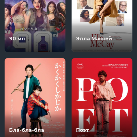
90 мл
Элла Маккей
Бла-бла-бла
Поэт