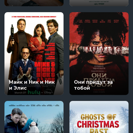
Майк и Ник и Ник
Они придут за
и Элис
тобой