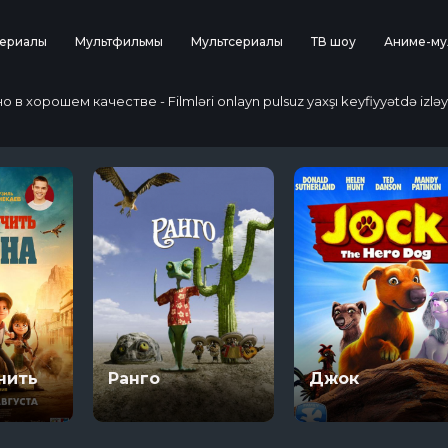
ериалы
Мультфильмы
Мультсериалы
ТВ шоу
Аниме-му
 хорошем качестве - Filmləri onlayn pulsuz yaxşı keyfiyyətdə izləy
чить
Ранго
Джок