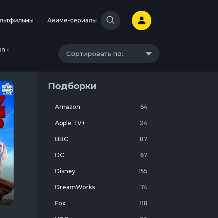
льтфильмы
Аниме-сериалы
in
»
Сортировать по:
Подборки
Amazon
64
Apple TV+
24
BBC
87
DC
67
Disney
155
DreamWorks
74
Fox
118