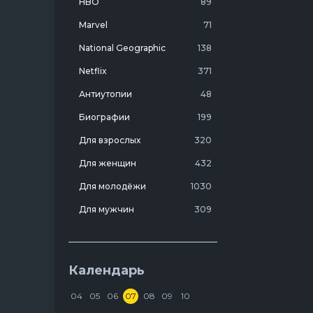
HBO
89
Marvel
71
National Geographic
138
Netflix
371
Антиутопии
48
Биографии
199
Для взрослых
320
Для женщин
432
Для молодёжи
1030
Для мужчин
309
Лучшие фильмы 20 века
7
Молодежные комедии
273
Календарь
Мотивирующие
103
04
05
06
07
08
09
10
На реальных событиях
274