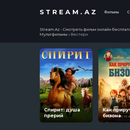
STREAM.AZ
Фильмы
С
Stream.Az - Смотреть фильм онлайн бесплатно в
Мультфильмы
» Вестерн
Спирит: душа
Как приру
прерий
бизона