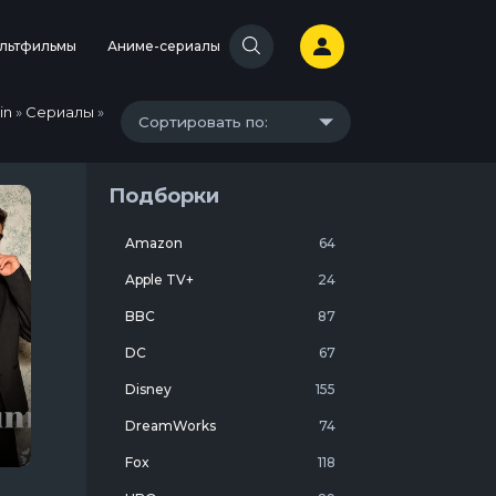
льтфильмы
Аниме-сериалы
in
»
Сериалы
»
Сортировать по:
Подборки
Amazon
64
Apple TV+
24
BBC
87
DC
67
Disney
155
DreamWorks
74
Fox
118