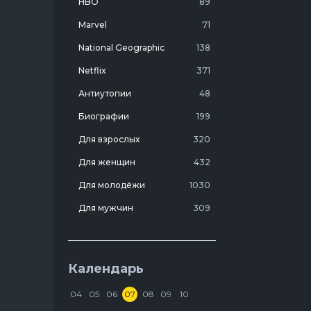
HBO
89
Marvel
71
National Geographic
138
Netflix
371
Антиутопии
48
Биографии
199
Для взрослых
320
Для женщин
432
Для молодёжи
1030
Для мужчин
309
Лучшие фильмы 20 века
7
Молодежные комедии
273
Календарь
Мотивирующие
103
04
05
06
07
08
09
10
На реальных событиях
274