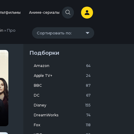
льтфильмы
Аниме-сериалы
in
» Про
Сортировать по:
Подборки
Amazon
64
Apple TV+
24
BBC
87
DC
67
Disney
155
DreamWorks
74
1
Fox
118