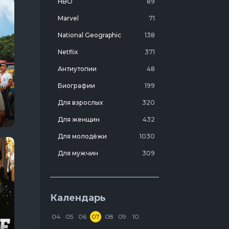
HBO
89
Marvel
71
National Geographic
138
Netflix
371
Антиутопии
48
Биографии
199
Для взрослых
320
Для женщин
432
Для молодёжи
1030
Для мужчин
309
Лучшие фильмы 20 века
7
Молодежные комедии
273
Календарь
Мотивирующие
103
04
05
06
07
08
09
10
На реальных событиях
274