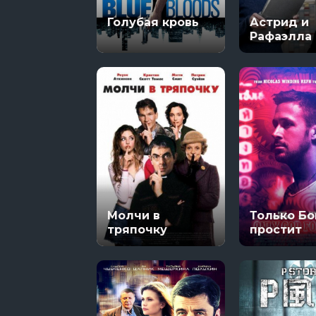
Голубая кровь
Астрид и
8 сезон 5 сер
Рафаэлла
Молчи в
Только Бо
тряпочку
простит