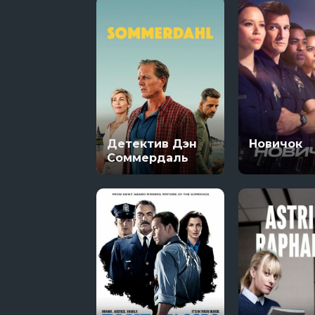
Детектив Дэн
Новичок
Соммердаль