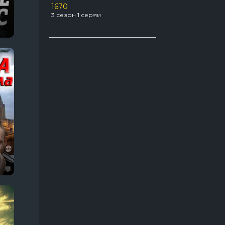
1670
Про агентов
129
3 сезон 1 серяи
22 сезон 12 серяи
Про акул
31
а ринга
Укрытие
3 сезон 6 серяи
Про апокалипсис
56
Про боевые искусства
49
Про бывших
54
Про вампиров
64
Про ведьм
63
Про войну 1941-1945
66
Про гонки
55
Про девушек
189
Про детей
117
Про динозавров
54
Про докторов
54
Про драконов
39