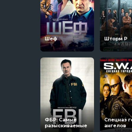
Шеф
Шторм P
ФБР: Самые
Спецназ г
разыскиваемые
ангелов