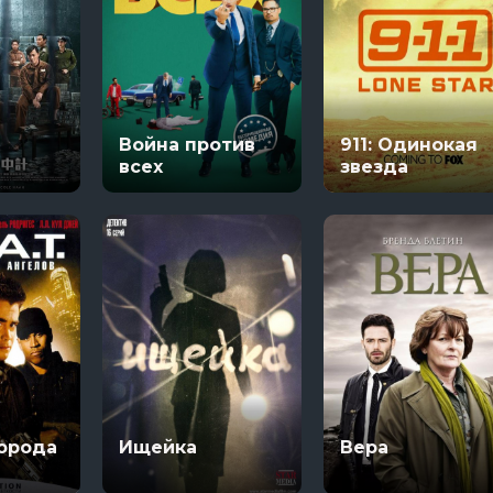
Война против
911: Одинокая
всех
звезда
орода
Ищейка
Вера