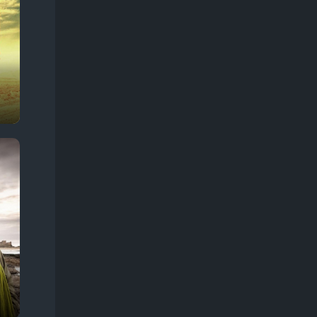
Про животных
245
Про жизнь
374
Про звезд
57
Про зомби
68
Про инопланетян
68
Про космос
128
Про любовь
366
Про маньяков
133
Про мафию, банды
179
Про монстров
106
Про оборотней
57
Про ограбления, аферы и мошенников
303
Про острова
29