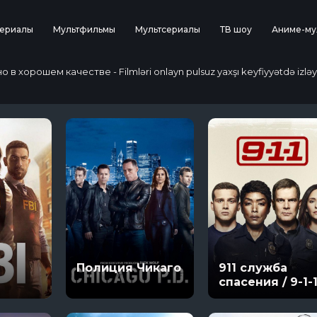
ериалы
Мультфильмы
Мультсериалы
ТВ шоу
Аниме-му
 хорошем качестве - Filmləri onlayn pulsuz yaxşı keyfiyyətdə izləy
Полиция Чикаго
911 служба
спасения / 9-1-