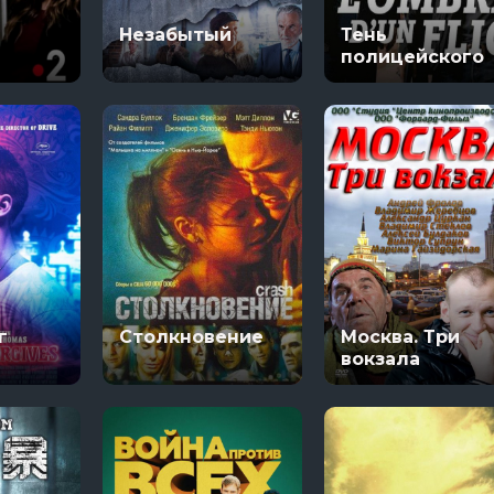
Настоящий американец / Всеамериканский
В изоляции
Незабытый
Тень
яи
13 сезон 8 серяи
полицейского
Темная сторон
7 сезон 6 серяи
Тед Лассо
4 сезон 1 серяи
г
Столкновение
Москва. Три
вокзала