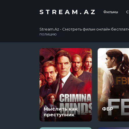
STREAM.AZ
Фильмы
С
Stream.Az - Смотреть фильм онлайн бесплатно в
полицию
Мыслить как
ФБР
преступник