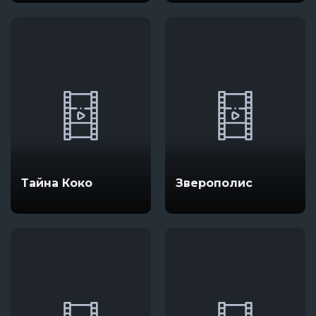
Континентальный
дрейф
Тайна Коко
Зверополис