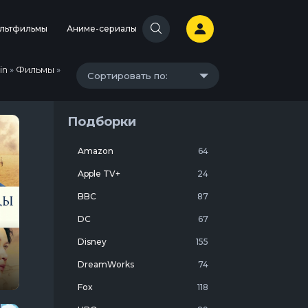
льтфильмы
Аниме-сериалы
in
»
Фильмы
»
Сортировать по:
Подборки
Amazon
64
Apple TV+
24
BBC
87
DC
67
Disney
155
ы
DreamWorks
74
Fox
118