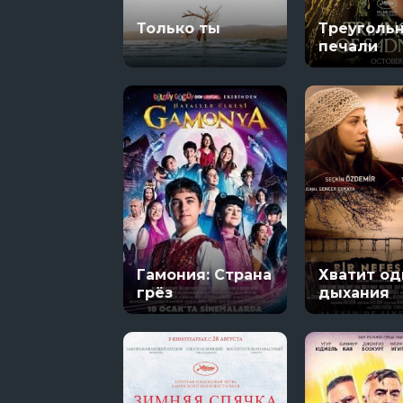
Только ты
Треуголь
8 сезон 5 сер
печали
Гамония: Страна
Хватит од
грёз
дыхания