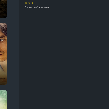
1670
Про агентов
129
3 сезон 1 серяи
22 сезон 12 серяи
Про акул
31
а ринга
Укрытие
3 сезон 6 серяи
Про апокалипсис
56
Про боевые искусства
49
Про бывших
54
Про вампиров
64
Про ведьм
63
Про войну 1941-1945
66
Про гонки
55
Про девушек
189
Про детей
117
Про динозавров
54
Про докторов
54
Про драконов
39