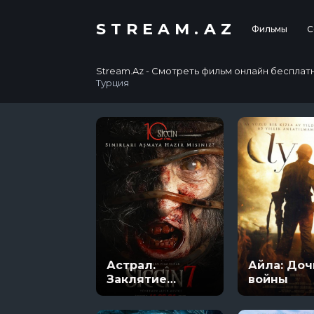
STREAM.AZ
Фильмы
С
Stream.Az - Смотреть фильм онлайн бесплатно в
Турция
Астрал.
Айла: Доч
Заклятие
войны
мёртвых