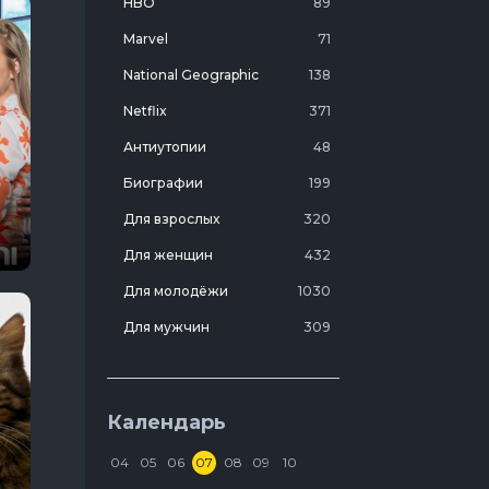
HBO
89
Marvel
71
National Geographic
138
Netflix
371
Антиутопии
48
Биографии
199
Для взрослых
320
Для женщин
432
Для молодёжи
1030
Для мужчин
309
Лучшие фильмы 20 века
7
Молодежные комедии
273
Календарь
Мотивирующие
103
04
05
06
07
08
09
10
На реальных событиях
274