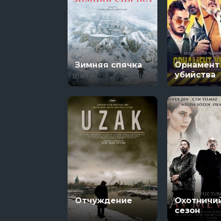
Зимняя спячка
Орнамент
убийства
Отчуждение
Охотничи
сезон