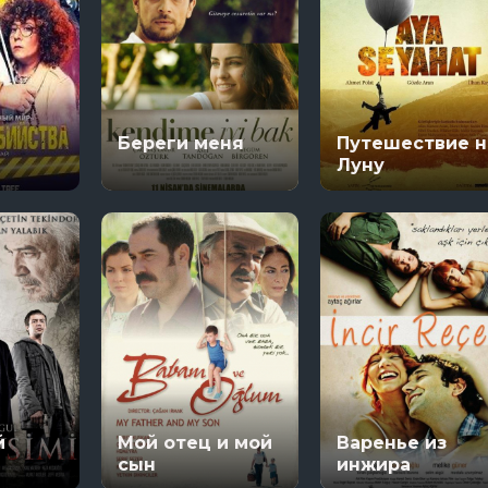
Береги меня
Путешествие н
Луну
й
Мой отец и мой
Варенье из
сын
инжира