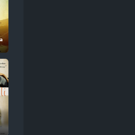
Про животных
245
Про жизнь
374
Про звезд
57
Про зомби
68
а
Про инопланетян
68
Про космос
128
Про любовь
366
Про маньяков
133
Про мафию, банды
179
Про монстров
106
Про оборотней
57
Про ограбления, аферы и мошенников
303
Про острова
29