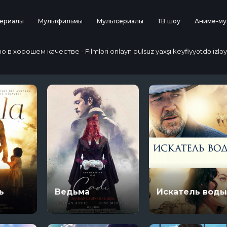
ериалы
Мультфильмы
Мультсериалы
ТВ шоу
Аниме-му
 хорошем качестве - Filmləri onlayn pulsuz yaxşı keyfiyyətdə izləy
ь
Ведьма
Искатель вод