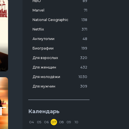
HBO
89
Marvel
71
National Geographic
138
Netflix
371
Антиутопии
48
Биографии
199
Для взрослых
320
Для женщин
432
Для молодёжи
1030
Для мужчин
309
Лучшие фильмы 20 века
7
Молодежные комедии
273
Календарь
Мотивирующие
103
04
05
06
07
08
09
10
На реальных событиях
274