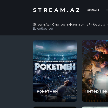
STREAM.AZ
Фильмы
С
Stream.Az - Смотреть фильм онлайн бесплатно в
Блокбастер
Рокетмен
Питер Пэн