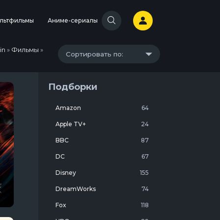
льтфильмы
Аниме-сериалы
in
»
Фильмы
»
Сортировать по:
Подборки
Amazon
64
Apple TV+
24
BBC
87
DC
67
Disney
155
DreamWorks
74
Fox
118