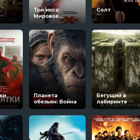
Настоящий американец / Всеамериканский
В изоляции
Три икса:
Солт
яи
13 сезон 8 серяи
Мировое
Темная сторон
господство
7 сезон 6 серяи
Тед Лассо
4 сезон 1 серяи
ки
Планета
Бегущий в
обезьян: Война
лабиринте