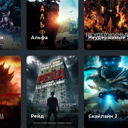
н.
Альфа
Неудержимые 
тории
Рейд
Скайлайн 2