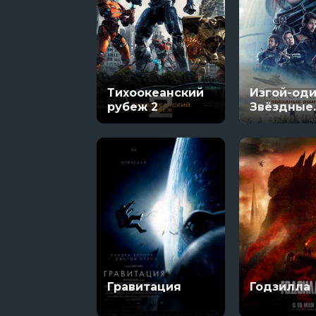
Тихоокеанский
Изгой-оди
рубеж 2
Звёздные
войны: Ис
Гравитация
Годзилла