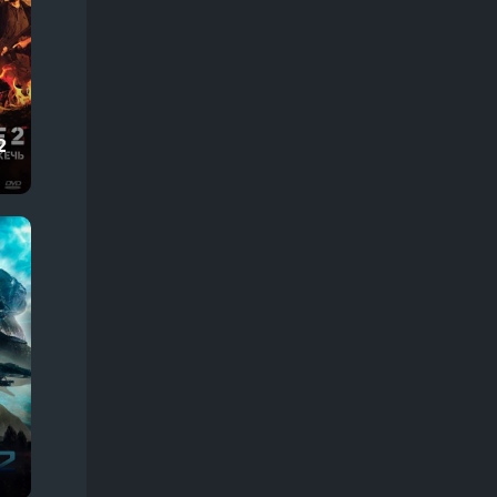
Про животных
245
Про жизнь
374
Про звезд
57
Про зомби
68
2
Про инопланетян
68
Про космос
128
Про любовь
366
Про маньяков
133
Про мафию, банды
179
Про монстров
106
Про оборотней
57
Про ограбления, аферы и мошенников
303
Про острова
29