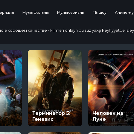
ериалы
Мультфильмы
Мультсериалы
ТВ шоу
Аниме-му
 хорошем качестве - Filmləri onlayn pulsuz yaxşı keyfiyyətdə izləy
Терминатор 5:
Человек на
Генезис
Луне