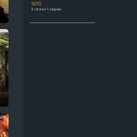
1670
Про агентов
129
3 сезон 1 серяи
22 сезон 12 серяи
Про акул
31
а ринга
Укрытие
3 сезон 6 серяи
Про апокалипсис
56
Про боевые искусства
49
Про бывших
54
Про вампиров
64
Про ведьм
63
Про войну 1941-1945
66
Про гонки
55
Про девушек
189
Про детей
117
Про динозавров
54
Про докторов
54
Про драконов
39