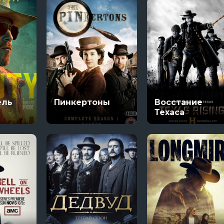
ель
Пинкертоны
Восстание
Техаса