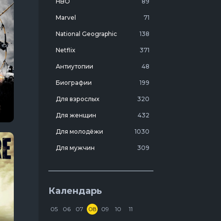
HBO
89
Marvel
71
National Geographic
138
Netflix
371
Антиутопии
48
Биографии
199
Для взрослых
320
Для женщин
432
Для молодёжи
1030
Для мужчин
309
Лучшие фильмы 20 века
7
Молодежные комедии
273
Календарь
Мотивирующие
103
05
06
07
08
09
10
11
На реальных событиях
274