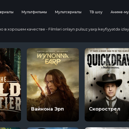
ериалы
Мультфильмы
Мультсериалы
ТВ шоу
Аниме-му
 хорошем качестве - Filmləri onlayn pulsuz yaxşı keyfiyyətdə izləy
Вайнона Эрп
Скорострел