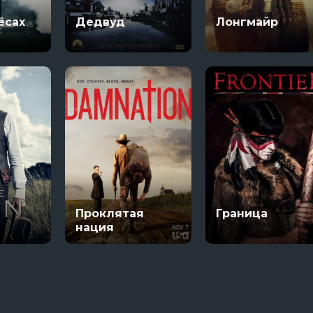
В изоляции
1670
ёсах
Дедвуд
Лонгмайр
13 сезон 8 серяи
3 сезон 1 серяи
Темная сторона ринга
7 сезон 6 серяи
Тед Лассо
4 сезон 1 серяи
Проклятая
Граница
нация