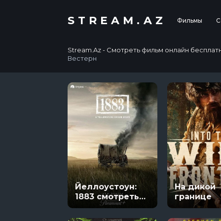
STREAM.AZ
Фильмы
С
Stream.Az - Смотреть фильм онлайн бесплатно в
Вестерн
Йеллоустоун:
На дикой
1883 смотреть
границе
онлайн