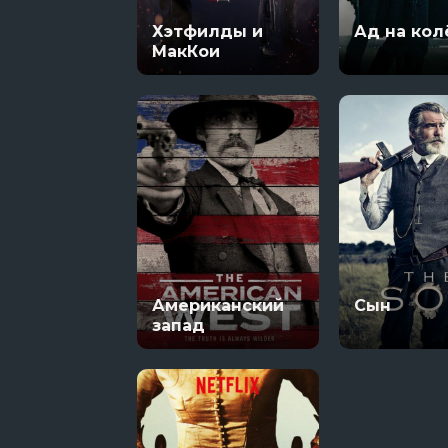
Хэтфилды и
Ад на кол
МакКои
Американский
Сын
запад