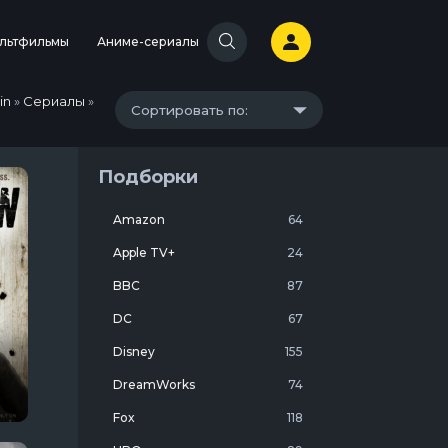
льтфильмы
Аниме-сериалы
in
»
Сериалы
»
Сортировать по:
Подборки
Amazon
64
Apple TV+
24
BBC
87
DC
67
Disney
155
DreamWorks
74
Fox
118