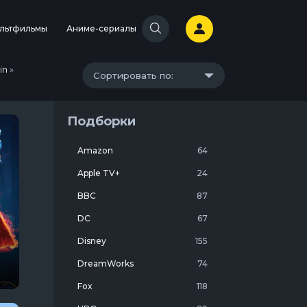
льтфильмы
Аниме-сериалы
in
»
Сортировать по:
Подборки
Amazon
64
Apple TV+
24
BBC
87
DC
67
Disney
155
DreamWorks
74
Fox
118