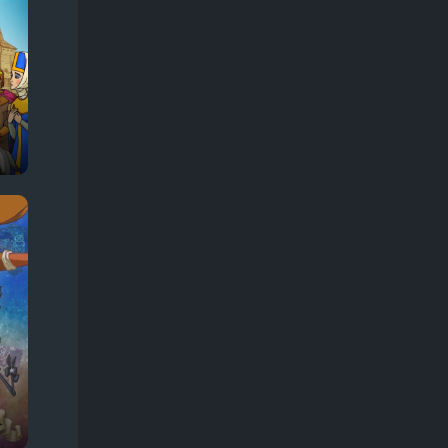
Про животных
245
Про жизнь
374
Про звезд
57
Про зомби
68
Про инопланетян
68
Про космос
128
Про любовь
366
Про маньяков
133
Про мафию, банды
179
Про монстров
106
Про оборотней
57
Про ограбления, аферы и мошенников
303
Про острова
29