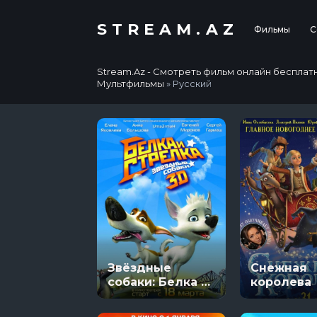
STREAM.AZ
Фильмы
С
Stream.Az - Смотреть фильм онлайн бесплатно в
Мультфильмы
» Русский
Звёздные
Снежная
собаки: Белка и
королева
Стрелка