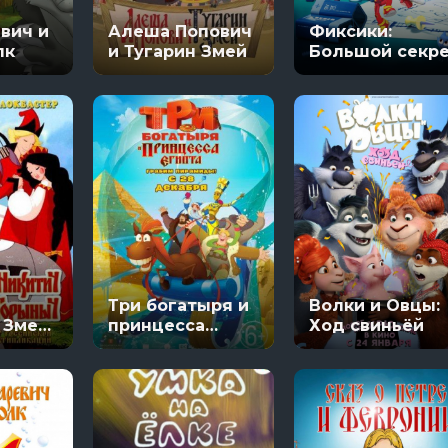
Настоящий американец / Всеамериканский
вич и
Алеша Попович
Фиксики:
ряи
8 сезон 5 серяи
лк
и Тугарин Змей
Большой секр
Три богатыря и
Волки и Овцы:
 Змей
принцесса
Ход свиньёй
Египта