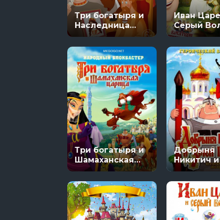
Гранчестер
Три богатыря и
Иван Царе
11 сезон 8 се
Наследница
Серый Во
престола
Три богатыря и
Добрыня
Шамаханская
Никитич и
царица
Горыныч