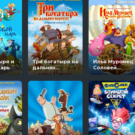
ыря и
Три богатыря на
Илья Муромец 
царь
дальних
Соловей
берегах
Разбойник