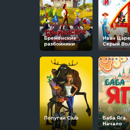
Бременские
Иван Царе
разбойники
Серый Во
Попугай Club
Баба Яга.
Начало