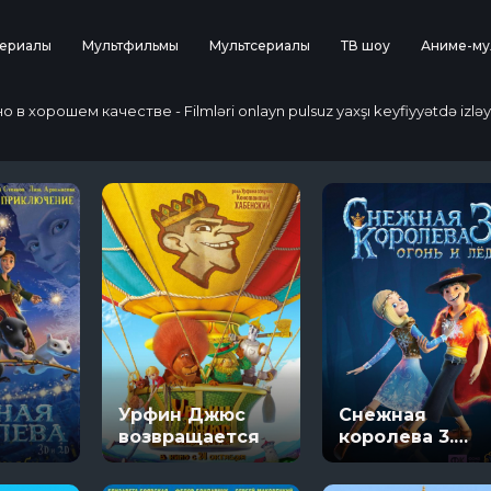
ериалы
Мультфильмы
Мультсериалы
ТВ шоу
Аниме-му
 хорошем качестве - Filmləri onlayn pulsuz yaxşı keyfiyyətdə izləy
Урфин Джюс
Снежная
возвращается
королева 3.
Огонь и лед