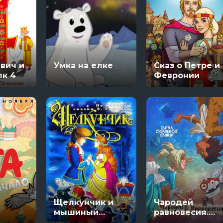
вич и
Умка на елке
Сказ о Петре и
лк 4
Февронии
Щелкунчик и
Чародей
мышиный
равновесия.
король
Тайна