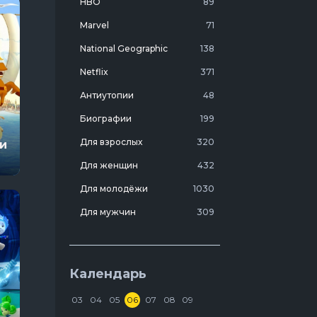
HBO
89
Marvel
71
National Geographic
138
Netflix
371
Антиутопии
48
Биографии
199
Для взрослых
320
и
Для женщин
432
Для молодёжи
1030
Для мужчин
309
Лучшие фильмы 20 века
7
Молодежные комедии
273
Календарь
Мотивирующие
103
03
04
05
06
07
08
09
На реальных событиях
274