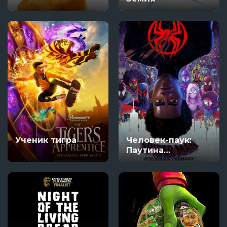
Ученик тигра
Человек-паук:
Паутина
вселенных