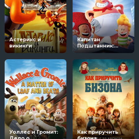
Астерикс и
Капитан
викинги
Подштанник:
Первый эпический
фильм
Уоллес и Громит:
Как приручить
Дело о
бизона