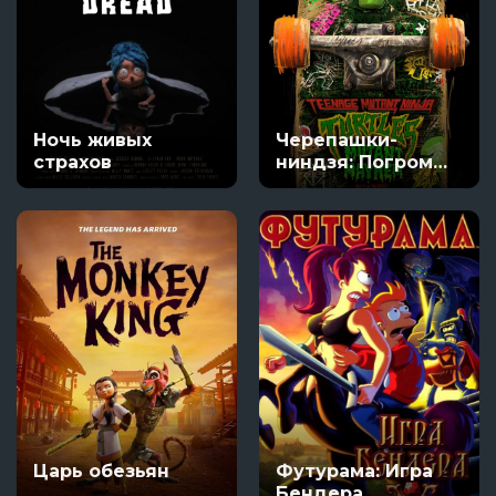
Ночь живых
Черепашки-
страхов
ниндзя: Погром
мутантов
Царь обезьян
Футурама: Игра
Бендера