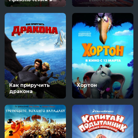
джунглях
Как приручить
Хортон
дракона