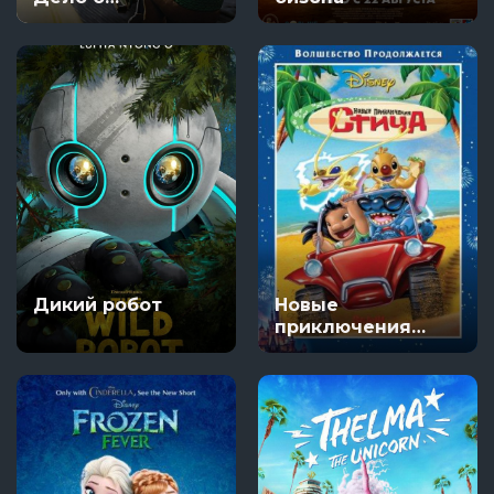
смертельной
выпечке
Дикий робот
Новые
приключения
Стича