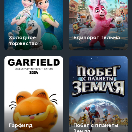
Холодное
Единорог Тельма
торжество
Гарфилд
Побег с планеты
Земля