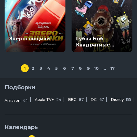
Зверогонщики
Губка Боб
Квадратные
Штаны
представляет
Приливную зону
1
2
3
4
5
6
7
8
9
10
...
17
Подборки
Apple TV+
24
BBC
87
DC
67
Disney
155
Amazon
64
Календарь