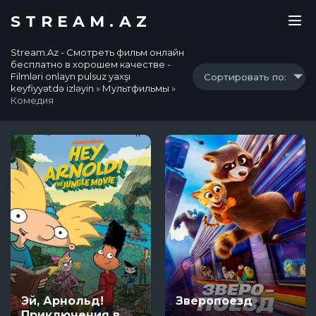
STREAM.AZ
Stream.Az - Смотреть фильм онлайн
бесплатно в хорошем качестве -
Filmləri onlayn pulsuz yaxşı
Сортировать по:
keyfiyyətdə izləyin
»
Мультфильмы
»
Комедия
Эй, Арнольд!
Зверопоезд
Приключения в