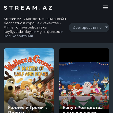
STREAM.AZ
Stream.Az - Смотреть фильм онлайн
бесплатно в хорошем качестве -
Filmləri onlayn pulsuz yaxşı
Сортировать по:
keyfiyyətdə izləyin
»
Мультфильмы
»
Великобритания
Уоллес и Громит:
Канун Рождества
Дело о
в стране чудес