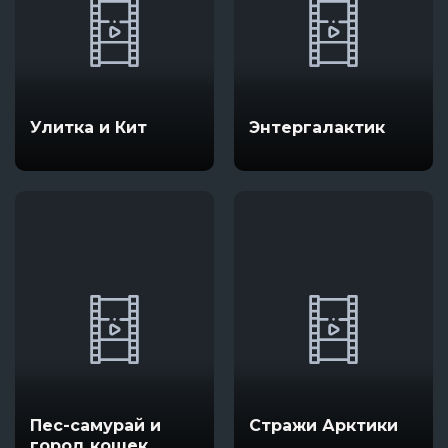
Улитка и Кит
Энтергалактик
Пес-самурай и
Стражи Арктики
город кошек