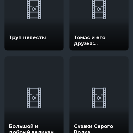
Труп невесты
Томас и его
друзья:
Кругосветное
путешествие
Большой и
Сказки Серого
добрый великан
Волка