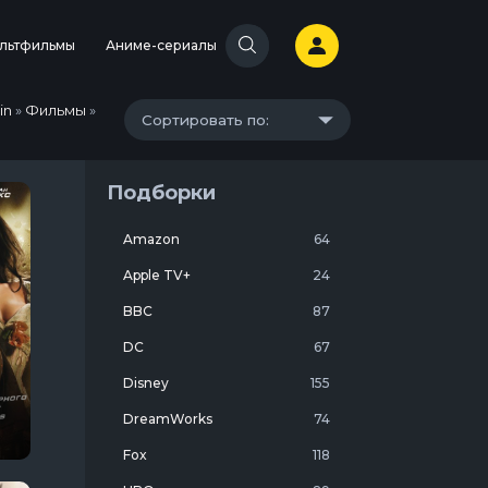
льтфильмы
Аниме-сериалы
in
»
Фильмы
»
Сортировать по:
Подборки
Amazon
64
Apple TV+
24
BBC
87
DC
67
Disney
155
DreamWorks
74
Fox
118