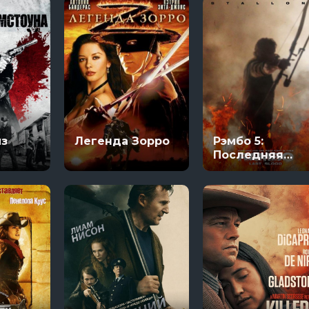
из
Легенда Зорро
Рэмбо 5:
а
Последняя
кровь