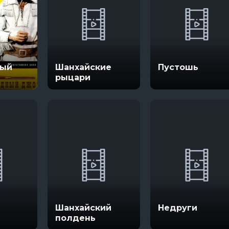
ный
Шанхайские
Пустошь
рыцари
Шанхайский
Недруги
полдень