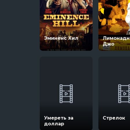
Эминенс Хил
Лимонад
Джо
Умереть за
Стрелок
доллар