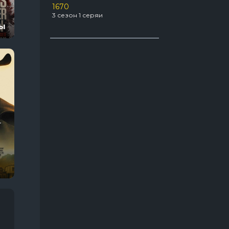
1670
Про агентов
129
3 сезон 1 серяи
22 сезон 12 серяи
ны
Про акул
31
а ринга
Укрытие
3 сезон 6 серяи
Про апокалипсис
56
Про боевые искусства
49
Про бывших
54
Про вампиров
64
Про ведьм
63
Про войну 1941-1945
66
Про гонки
55
Про девушек
189
Про детей
117
Про динозавров
54
Про докторов
54
Про драконов
39