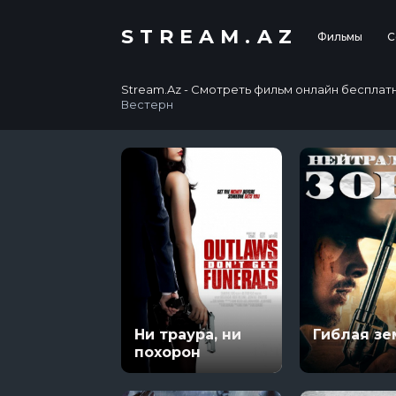
STREAM.AZ
Фильмы
С
Stream.Az - Смотреть фильм онлайн бесплатно в
Вестерн
Ни траура, ни
Гиблая зе
похорон