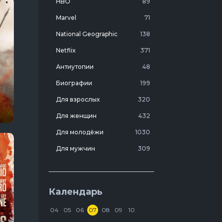
HBO
89
Marvel
71
National Geographic
138
Netflix
371
Антиутопии
48
Биографии
199
Для взрослых
320
Для женщин
432
Для молодёжи
1030
Для мужчин
309
Лучшие фильмы 20 века
7
Молодежные комедии
273
Календарь
Мотивирующие
103
04
05
06
07
08
09
10
На реальных событиях
274