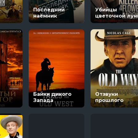
Настоящий американец / Всеамериканский
В изоляции
Последний
Убийцы
яи
13 сезон 8 серяи
наёмник
цветочной лу
Темная сторон
7 сезон 6 серяи
Тед Лассо
4 сезон 1 серяи
Байки дикого
Отзвуки
Запада
прошлого