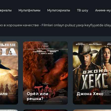
ериалы
Мультфильмы
Мультсериалы
ТВ шоу
Аниме-му
 хорошем качестве - Filmləri onlayn pulsuz yaxşı keyfiyyətdə izləy
мля
Орёл или
Джона Хекс
решка?