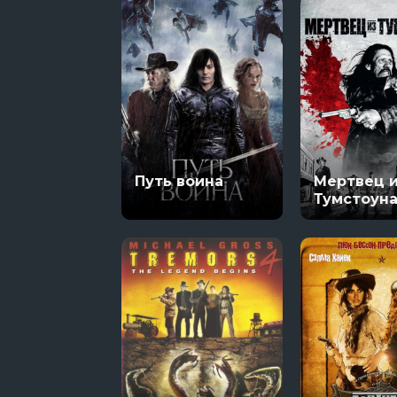
Путь воина
Мертвец 
Тумстоун