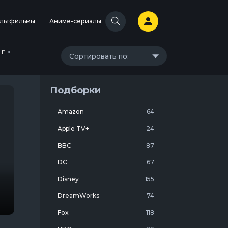
льтфильмы
Аниме-сериалы
in
»
Сортировать по:
Подборки
Amazon
64
Apple TV+
24
BBC
87
DC
67
Disney
155
DreamWorks
74
Fox
118