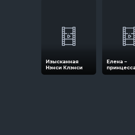
Изысканная
Елена –
Нэнси Клэнси
принцесс
Авалора