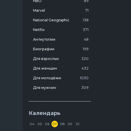
HBO
89
Marvel
71
National Geographic
138
Netflix
371
Антиутопии
48
Биографии
199
Для взрослых
320
Для женщин
432
Для молодёжи
1030
Для мужчин
309
Лучшие фильмы 20 века
7
Молодежные комедии
273
Календарь
Мотивирующие
103
04
05
06
07
08
09
10
На реальных событиях
274