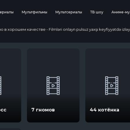
ериалы
Мультфильмы
Мультсериалы
ТВ шоу
Аниме-му
 хорошем качестве - Filmləri onlayn pulsuz yaxşı keyfiyyətdə izləy
осс
7 гномов
44 котёнка