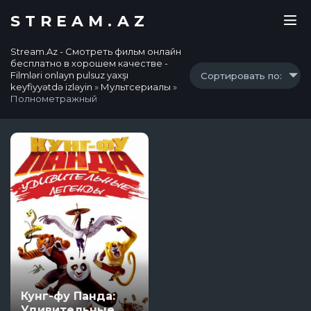
STREAM.AZ
Stream.Az - Смотреть фильм онлайн
бесплатно в хорошем качестве -
Filmləri onlayn pulsuz yaxşı
Сортировать по:
keyfiyyətdə izləyin
»
Мультсериалы
»
Полнометражный
Кунг-фу Панда:
Удивительные