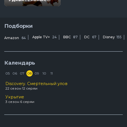
легенды
Подборки
Apple TV+
24
BBC
87
DC
67
Disney
155
Amazon
64
Календарь
05
06
07
08
09
10
11
Discovery. Смертельный улов
22 сезон 12 серяи
Укрытие
3 сезон 6 серяи