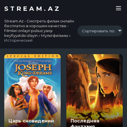
STREAM.AZ
Stream.Az - Смотреть фильм онлайн
бесплатно в хорошем качестве -
Filmləri onlayn pulsuz yaxşı
Сортировать по:
keyfiyyətdə izləyin
»
Мультфильмы
»
Исторический
Царь сновидений
Последняя
фантазия