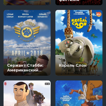
Сержант Стабби:
Король Слон
Американский
герой