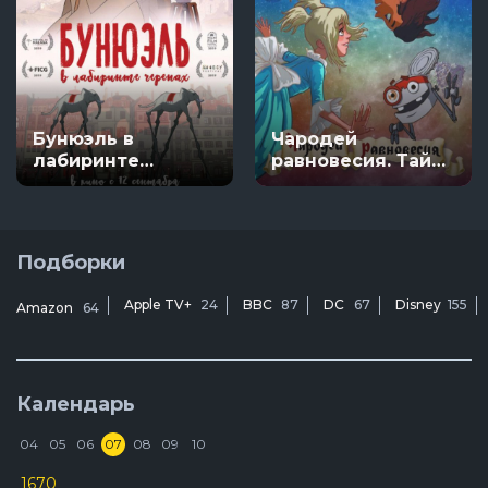
Бунюэль в
Чародей
лабиринте
равновесия. Тайна
черепах
Сухаревой башни
Подборки
Apple TV+
24
BBC
87
DC
67
Disney
155
Amazon
64
Календарь
04
05
06
07
08
09
10
1670
D