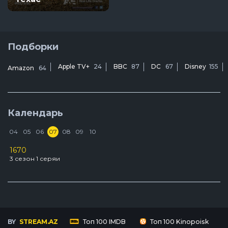
Подборки
Apple TV+
24
BBC
87
DC
67
Disney
155
Amazon
64
Календарь
04
05
06
07
08
09
10
1670
D
3 сезон 1 серяи
2
У
3
BY
STREAM.AZ
Топ 100 IMDB
Топ 100 Kinopoisk