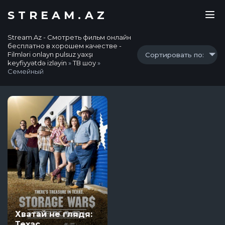
STREAM.AZ
Stream.Az - Смотреть фильм онлайн
бесплатно в хорошем качестве -
Filmləri onlayn pulsuz yaxşı
Сортировать по:
keyfiyyətdə izləyin
»
ТВ шоу
»
Семейный
Хватай не глядя:
Техас