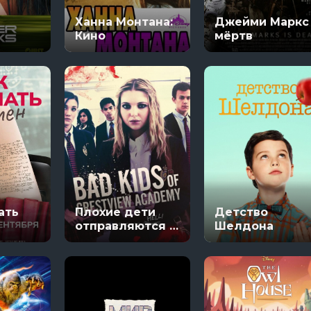
1670
Ханна Монтана:
Джейми Маркс
ряи
3 сезон 1 серяи
22 сезон 12 серя
Кино
мёртв
рона ринга
Укрытие
яи
3 сезон 6 серяи
яи
ать
Плохие дети
Детство
отправляются в
Шелдона
ад 2