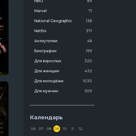
HBO
89
Marvel
71
National Geographic
138
Netflix
371
Антиутопии
48
Биографии
199
Для взрослых
320
Для женщин
432
Для молодёжи
1030
Для мужчин
309
Лучшие фильмы 20 века
7
Молодежные комедии
273
Календарь
Мотивирующие
103
06
07
08
09
10
11
12
На реальных событиях
274