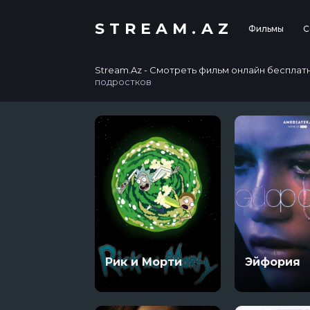
STREAM.AZ
Фильмы
С
Stream.Az - Смотреть фильм онлайн бесплатно в
подростков
Рик и Морти
Эйфория