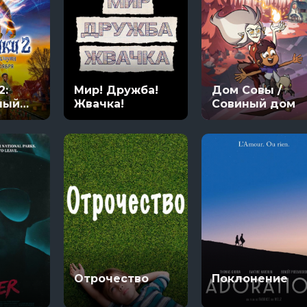
2:
Мир! Дружба!
Дом Совы /
ный
Жвачка!
Совиный дом
Отрочество
Поклонение