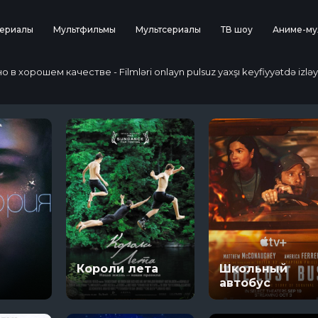
ериалы
Мультфильмы
Мультсериалы
ТВ шоу
Аниме-му
 хорошем качестве - Filmləri onlayn pulsuz yaxşı keyfiyyətdə izləy
Короли лета
Школьный
автобус