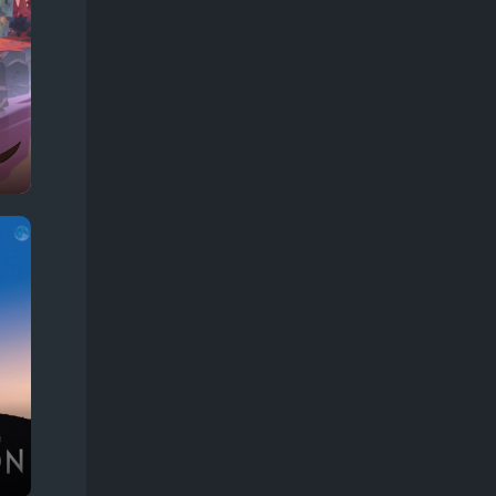
Про животных
245
Про жизнь
374
Про звезд
57
Про зомби
68
Про инопланетян
68
Про космос
128
Про любовь
366
Про маньяков
133
Про мафию, банды
179
Про монстров
106
Про оборотней
57
Про ограбления, аферы и мошенников
303
Про острова
29