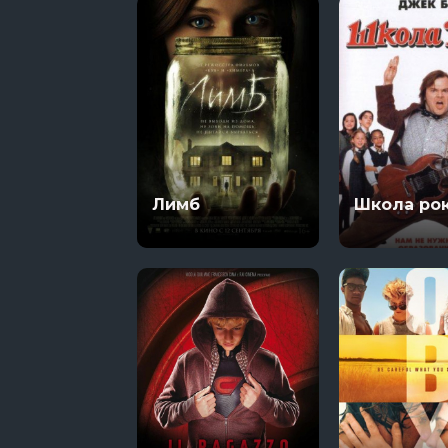
Лимб
Школа ро