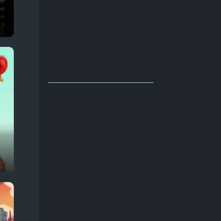
Discovery. Смертельный улов
Про агентов
129
и
Про акул
31
Про апокалипсис
56
Про боевые искусства
49
Про бывших
54
Про вампиров
64
Про ведьм
63
Про войну 1941-1945
66
Про гонки
55
Про девушек
189
Про детей
117
Про динозавров
54
Про докторов
54
Про драконов
39