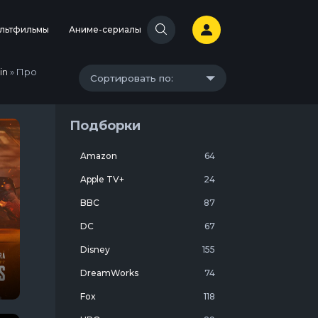
льтфильмы
Аниме-сериалы
in
» Про
Сортировать по:
Подборки
Amazon
64
Apple TV+
24
BBC
87
DC
67
Disney
155
DreamWorks
74
Fox
118