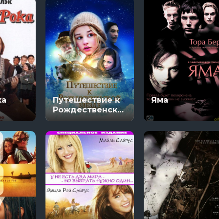
ка
Путешествие к
Яма
Рождественской
звезде