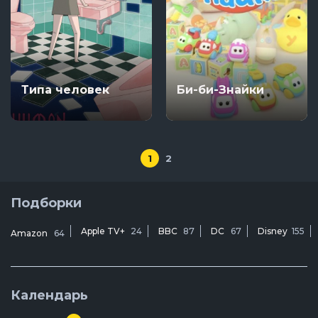
Типа человек
Би-би-Знайки
1
2
Подборки
Apple TV+
24
BBC
87
DC
67
Disney
155
Amazon
64
Календарь