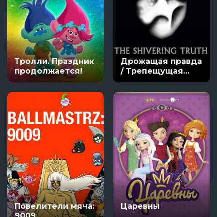
Тролли. Праздник
Дрожащая правда
продолжается!
/ Трепещущая
правда
Повелители мяча:
Царевны
9009