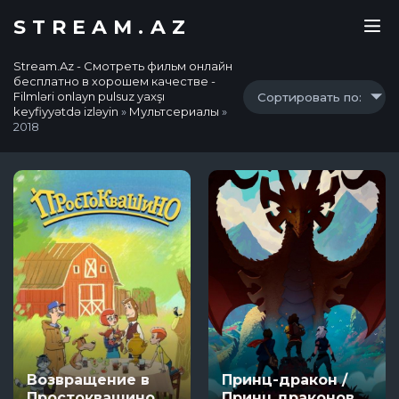
STREAM.AZ
Stream.Az - Смотреть фильм онлайн
бесплатно в хорошем качестве -
Filmləri onlayn pulsuz yaxşı
Сортировать по:
keyfiyyətdə izləyin
»
Мультсериалы
»
2018
Возвращение в
Принц-дракон /
Простоквашино
Принц драконов