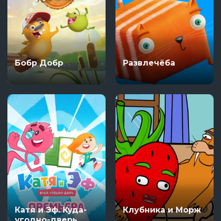
Бобр Добр
Развлечёба
Катя и Эф. Куда-
Клубника и Морж
угодно-дверь