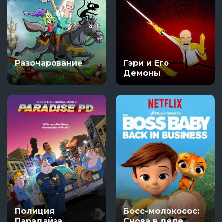
Разочарование
Гэри и Его
Демоны
Полиция
Босс-молокосос:
Парадайза
Снова в деле