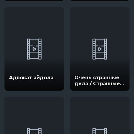
Адвокат айдола
Очень странные
дела / Странные
вещи /
Загадочные
события