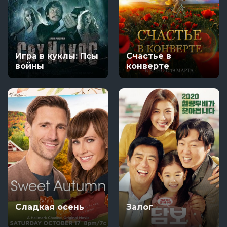
Игра в куклы: Псы
Счастье в
войны
конверте
Сладкая осень
Залог