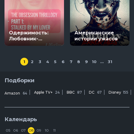
Одержимость:
Американские
Любовник-
истории ужасов
сталкер
1
2
3
4
5
6
7
8
9
10
...
31
Подборки
Apple TV+
24
BBC
87
DC
67
Disney
155
Amazon
64
Календарь
05
06
07
08
09
10
11