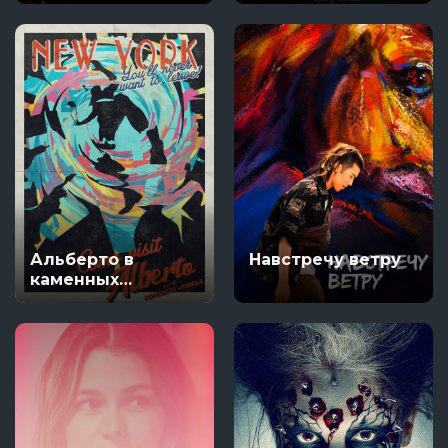
мертвецов
Альберто в
Навстречу ветру
каменных
джунглях