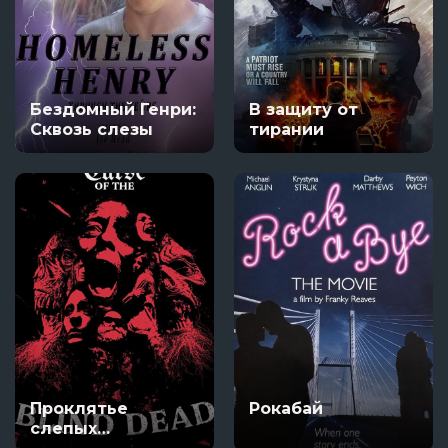
Бездомный Генри:
В защиту от
Сквозь слезы
тирании
Проклятье
Рокабай
слепых