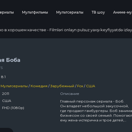
ериалы
Мультфильмы
Мультсериалы
ТВ шоу
Аниме-му
 хорошем качестве - Filmləri onlayn pulsuz yaxşı keyfiyyətdə izləy
ая Боба
rs
 8.1
Мультсериалы
/
Комедия
/
Зарубежный
/
Fox
/
США
2011
Описание
США
Главный персонаж сериала - Боб.
Он владеет небольшой закусочной,
FHD (1080p)
где продают гамбургеры. Боб занима
бизнесом со своей семьей. Помогаю
ему жена-истеричка и трое детей,
которые больше мешают процветан
дела Боба.