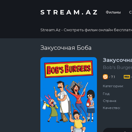
STREAM.AZ
Фильмы
С
Stream.Az - Смотреть фильм онлайн бесплатно в
Закусочная Боба
Закусочн
Bob's Burge
- 7.1
-
Категории:
Год:
Страна:
Качество: