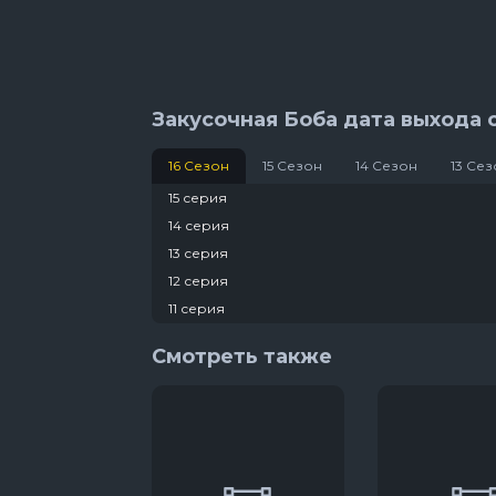
11 сезон 8 се
Закусочная Боба дата выхода 
16 Сезон
15 Сезон
14 Сезон
13 Се
15 серия
14 серия
13 серия
12 серия
11 серия
10 серия
Смотреть также
9 серия
8 серия
7 серия
6 серия
5 серия