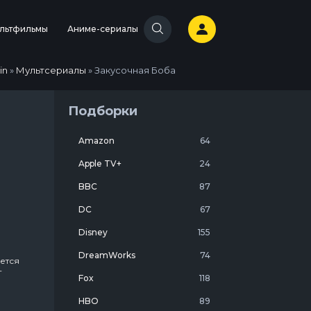
льтфильмы
Аниме-сериалы
in
»
Мультсериалы
» Закусочная Боба
Подборки
Amazon
64
Apple TV+
24
BBC
87
DC
67
Disney
155
DreamWorks
74
ется
т
Fox
118
ию
HBO
89