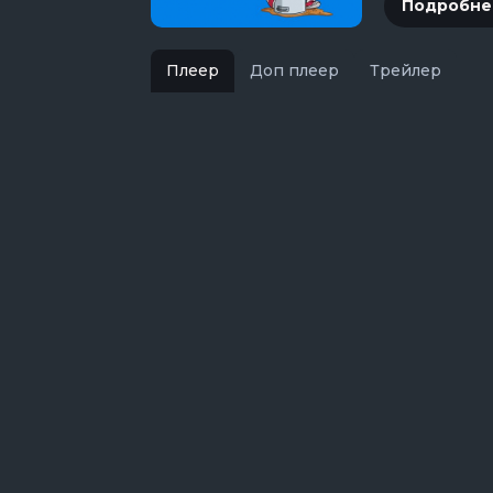
Подробне
Плеер
Доп плеер
Трейлер
Гранчестер