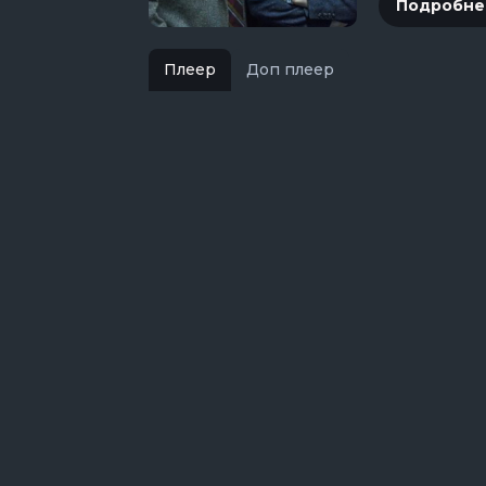
Подробне
Плеер
Доп плеер
1670