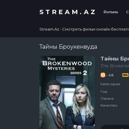
STREAM.AZ
Фильмы
С
Stream.Az - Смотреть фильм онлайн бесплатно в
Тайны Броукенвуда
Тайны Бр
The Brokenw
- 6.8
Категории:
Год:
Страна:
Качество: