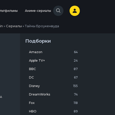
льтфильмы
Аниме-сериалы
in
»
Сериалы
» Тайны Броукенвуда
Подборки
Amazon
64
Apple TV+
24
BBC
87
DC
67
Disney
155
DreamWorks
74
д.
Fox
118
HBO
89