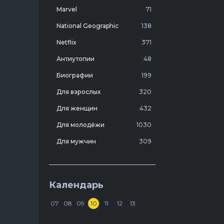
Marvel
71
National Geographic
138
,
е
Netflix
371
Антиутопии
48
ым
Биографии
199
роям
Для взрослых
320
Для женщин
432
Для молодёжи
1030
Для мужчин
309
Лучшие фильмы 20 века
7
Молодежные комедии
273
Календарь
Мотивирующие
103
07
08
09
10
11
12
13
На реальных событиях
274
Про агентов
129