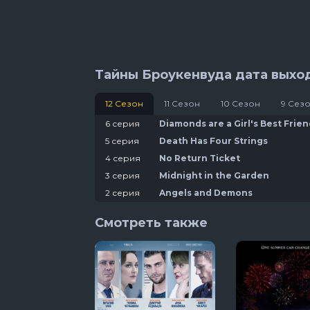
3 сезон 1 сер
Тайны Броукенвуда дата выхо
12 Сезон
11 Сезон
10 Сезон
9 Сез
6 серия
Diamonds are a Girl's Best Frien
5 серия
Death Has Four Strings
4 серия
No Return Ticket
3 серия
Midnight in the Garden
2 серия
Angels and Demons
1 серия
They're Out There Alright
Смотреть также