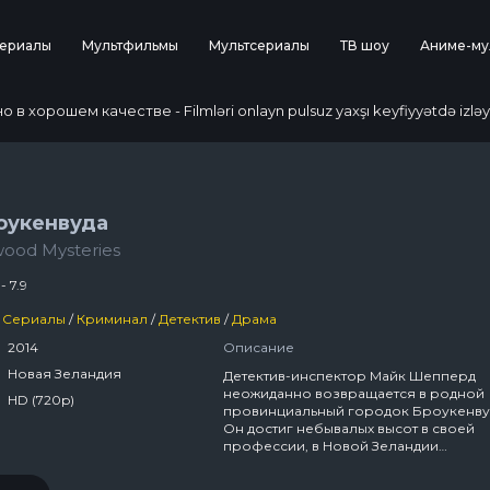
ериалы
Мультфильмы
Мультсериалы
ТВ шоу
Аниме-му
 хорошем качестве - Filmləri onlayn pulsuz yaxşı keyfiyyətdə izləy
оукенвуда
ood Mysteries
- 7.9
Сериалы
/
Криминал
/
Детектив
/
Драма
2014
Описание
Новая Зеландия
Детектив-инспектор Майк Шепперд
неожиданно возвращается в родной
HD (720p)
провинциальный городок Броукенву
Он достиг небывалых высот в своей
профессии, в Новой Зеландии
ему практически нет равных. Майк
обладает острым умом и способен